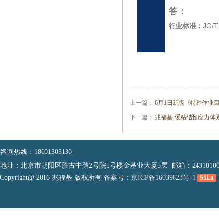
答
：
行
业
标
准
：
J
G
/
T
上一篇：
6月1日新版《特种作业
下一篇：
兆福基-缓粘结预应力体
咨询热线：18001303130
地址：北京市朝阳区胜古中路2号院5号楼金基业大厦5层 邮箱：2431010083
Copyright@ 2016 兆福基 版权所有
备案号：京ICP备16039823号-1
51La