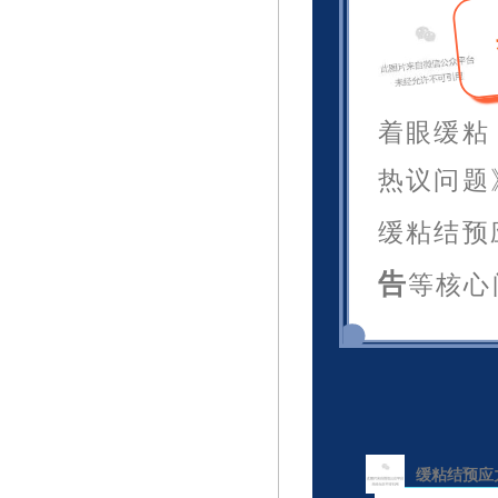
着
眼
缓
粘
热
议
问
题
缓
粘
结
预
告
等
核
心
缓
粘
结
预
应