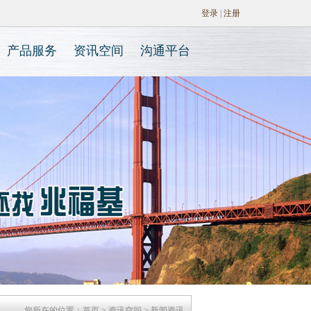
登录
|
注册
产品服务
资讯空间
沟通平台
团队基因
核心技术
核心优势
核心产品
新闻资讯
核心业务
技术问答
在线咨询
应用案例
会员专属
招贤纳士
联系我们
您所在的位置：
首页
>
资讯空间
> 新闻资讯